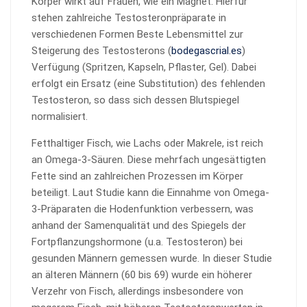
Körper wirkt auf Frauen, wie ein Magnet. Hierfür
stehen zahlreiche Testosteronpräparate in
verschiedenen Formen Beste Lebensmittel zur
Steigerung des Testosterons (
bodegascrial.es
)
Verfügung (Spritzen, Kapseln, Pflaster, Gel). Dabei
erfolgt ein Ersatz (eine Substitution) des fehlenden
Testosteron, so dass sich dessen Blutspiegel
normalisiert.
Fetthaltiger Fisch, wie Lachs oder Makrele, ist reich
an Omega-3-Säuren. Diese mehrfach ungesättigten
Fette sind an zahlreichen Prozessen im Körper
beteiligt. Laut Studie kann die Einnahme von Omega-
3-Präparaten die Hodenfunktion verbessern, was
anhand der Samenqualität und des Spiegels der
Fortpflanzungshormone (u.a. Testosteron) bei
gesunden Männern gemessen wurde. In dieser Studie
an älteren Männern (60 bis 69) wurde ein höherer
Verzehr von Fisch, allerdings insbesondere von