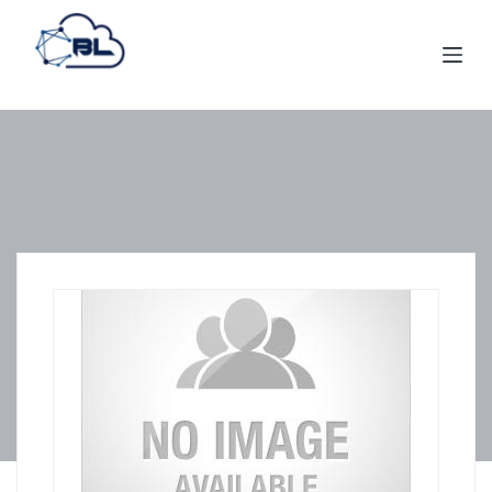
S
k
i
p
t
o
c
o
n
t
e
n
t