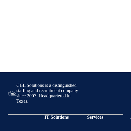
CBL Solutions is a distinguished
staffing and recruitment company
since 2007. Headquartered in
Texas,
IT Solutions
Services