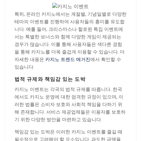
특히, 온라인 카지노에서는 계절별, 기념일별로 다양한
테마의 이벤트를 진행하여 사용자들의 흥미를 유도합
니다. 예를 들어, 크리스마스나 할로윈 특집 이벤트에
서는 특별한 보너스와 함께 다양한 게임이 제공되는
경우가 많습니다. 이를 통해 사용자들은 색다른 경험
을 통해 카지노를 더욱 즐겁게 이용할 수 있습니다. 더
자세한 내용은
카지노 트렌드 메거진
에서 확인할 수
있습니다.
법적 규제와 책임감 있는 도박
카지노 이벤트는 각국의 법적 규제를 따릅니다. 한국
에서도 카지노 운영에 대한 엄격한 규정이 있으며, 이
러한 법률은 소비자 보호와 사회적 책임을 다하기 위
해 존재합니다. 서비스 제공업체들은 이용자를 보호하
기 위한 다양한 방안을 마련하고 있습니다.
책임감 있는 도박은 이러한 카지노 이벤트를 즐길 때
필수적으로 고려해야 할 요소입니다. 과도한 금액을