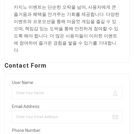
카지노 이벤트는 단순한 오락을 넘어, 사용자에게 큰
즐거움과 혜택을 안겨주는 기회를 제공합니다. 다양한
이벤트와 프로모션을 통해 마음껏 게임을 즐길 수 있
으며, 책임감 있는 도박을 통해 안전하게 참여할 수 있
도록 해야 합니다. 더 많은 사용자들이 이러한 이벤트
에 참여하여 즐거운 경험을 쌓을 수 있기를 기대합니
다.
Contact Form
User Name:
Email Address:
Phone Number: