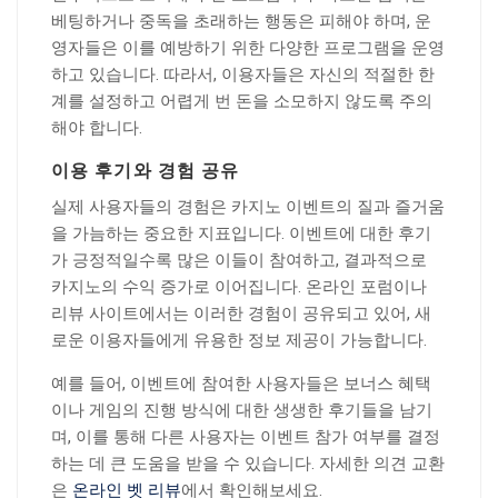
베팅하거나 중독을 초래하는 행동은 피해야 하며, 운
영자들은 이를 예방하기 위한 다양한 프로그램을 운영
하고 있습니다. 따라서, 이용자들은 자신의 적절한 한
계를 설정하고 어렵게 번 돈을 소모하지 않도록 주의
해야 합니다.
이용 후기와 경험 공유
실제 사용자들의 경험은 카지노 이벤트의 질과 즐거움
을 가늠하는 중요한 지표입니다. 이벤트에 대한 후기
가 긍정적일수록 많은 이들이 참여하고, 결과적으로
카지노의 수익 증가로 이어집니다. 온라인 포럼이나
리뷰 사이트에서는 이러한 경험이 공유되고 있어, 새
로운 이용자들에게 유용한 정보 제공이 가능합니다.
예를 들어, 이벤트에 참여한 사용자들은 보너스 혜택
이나 게임의 진행 방식에 대한 생생한 후기들을 남기
며, 이를 통해 다른 사용자는 이벤트 참가 여부를 결정
하는 데 큰 도움을 받을 수 있습니다. 자세한 의견 교환
은
온라인 벳 리뷰
에서 확인해보세요.