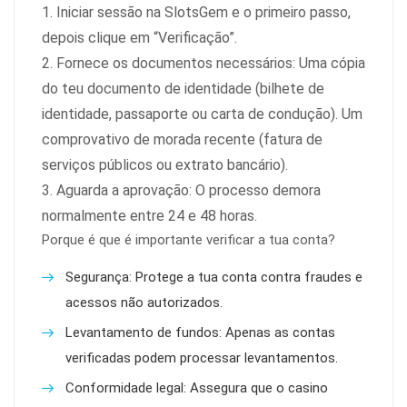
Iniciar sessão na SlotsGem e o primeiro passo,
depois clique em “Verificação”.
Fornece os documentos necessários: Uma cópia
do teu documento de identidade (bilhete de
identidade, passaporte ou carta de condução). Um
comprovativo de morada recente (fatura de
serviços públicos ou extrato bancário).
Aguarda a aprovação: O processo demora
normalmente entre 24 e 48 horas.
Porque é que é importante verificar a tua conta?
Segurança: Protege a tua conta contra fraudes e
acessos não autorizados.
Levantamento de fundos: Apenas as contas
verificadas podem processar levantamentos.
Conformidade legal: Assegura que o casino