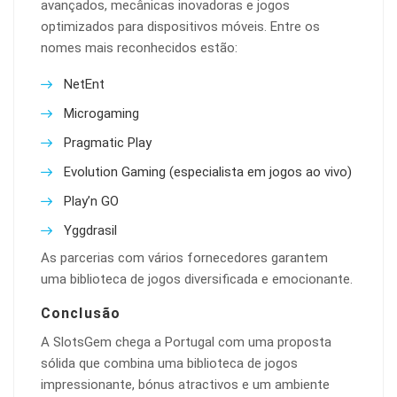
avançados, mecânicas inovadoras e jogos
optimizados para dispositivos móveis. Entre os
nomes mais reconhecidos estão:
NetEnt
Microgaming
Pragmatic Play
Evolution Gaming (especialista em jogos ao vivo)
Play’n GO
Yggdrasil
As parcerias com vários fornecedores garantem
uma biblioteca de jogos diversificada e emocionante.
Conclusão
A SlotsGem chega a Portugal com uma proposta
sólida que combina uma biblioteca de jogos
impressionante, bónus atractivos e um ambiente