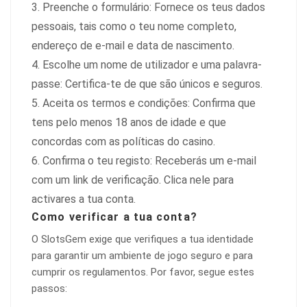
Preenche o formulário: Fornece os teus dados
pessoais, tais como o teu nome completo,
endereço de e-mail e data de nascimento.
Escolhe um nome de utilizador e uma palavra-
passe: Certifica-te de que são únicos e seguros.
Aceita os termos e condições: Confirma que
tens pelo menos 18 anos de idade e que
concordas com as políticas do casino.
Confirma o teu registo: Receberás um e-mail
com um link de verificação. Clica nele para
activares a tua conta.
Como verificar a tua conta?
O SlotsGem exige que verifiques a tua identidade
para garantir um ambiente de jogo seguro e para
cumprir os regulamentos. Por favor, segue estes
passos: