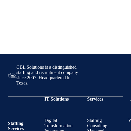
CBL Solutions is a distinguished
staffing and recruitment company
since 2007. Headquartered in
Texas,
IT Solutions
Services
Digital
Staffing
Staffing
Transformation
Consulting
Services
Integration
Managed