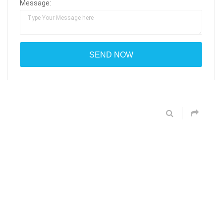
Message: